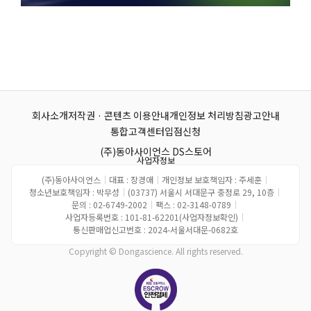
회사소개
저작권 · 콘텐츠 이용안내
개인정보 처리방침
광고안내
통합고객센터
입점신청
(주)동아사이언스 DS스토어
사업자정보
(주)동아사이언스
｜
대표 : 장경애
｜
개인정보 보호책임자 : 주세훈
｜
청소년보호책임자 : 박무성
｜
(03737) 서울시 서대문구 충정로 29, 10층
｜
문의 : 02-6749-2002
｜
팩스 : 02-3148-0789
｜
사업자등록번호 : 101-81-62201(사업자정보확인)
｜
통신판매업신고번호 : 2024-서울서대문-0682호
Copyright © Dongascience. All rights reserved.